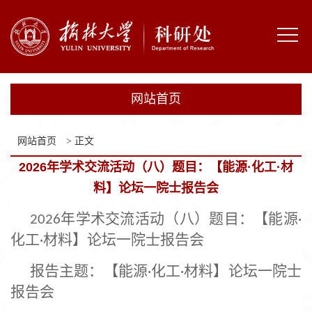
网
站
部
首
门
通
网站首页
页
概
知
科
况
网站首页
> 正文
公
研
科
2026年学术交流活动（八）题目：【能源·化工·材
告
机
技
成
料】论坛一院士报告会
构
成
果
规
年学术交流活动（
八
）题目：【能源
202
6
·
化工
材料】论坛一院士报告会
果
转
章
·
学
报告主题：【能源
化工
材料】论坛一院士
化
制
·
·
校
报告会
度
主