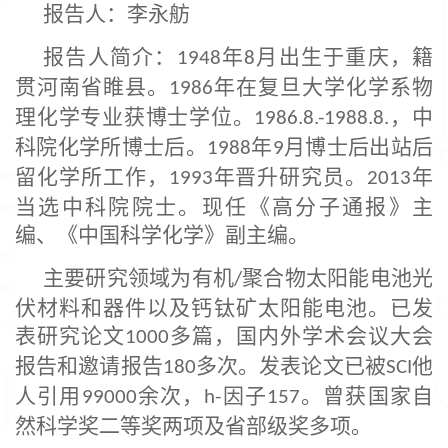
报告人
：
李永舫
页
报告人简介：
年
月出生于重庆，籍
1948
8
贯河南省睢县。
年在复旦大学化学系物
1986
理化学专业获博士学位。
，中
1986.8.-1988.8.
科院化学所博士后。
年
月博士后出站后
1988
9
留化学所工作，
年晋升研究员。
年
1993
2013
当选中科院院士。现任《高分子通报》主
编、《中国科学化学》副主编。
主要研究领域为有机
聚合物太阳能电池光
/
伏材料和器件以及钙钛矿太阳能电池。已发
表研究论文
多篇，国内外学术会议大会
1000
报告和邀请报告
多次。发表论文已被
他
180
SCI
人引用
余次，
因子
。曾获国家自
99000
h-
157
然科学奖二等奖两项及省部级奖多项。