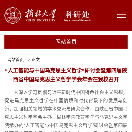
网
站
部
首
门
通
网站首页
页
概
知
科
况
网站首页
> 正文
公
研
科
“人工智能与中国马克思主义哲学”研讨会暨第四届陕
告
机
技
成
西省中国马克思主义哲学学会年会在我校召开
构
成
果
规
为深入学习贯彻习近平新时代中国特色社会主义思想，
果
促进马克思主义哲学在中国情境和时代背景下的发展与创
转
章
学
新，加强相关领域的学术交流与研究合作，由陕西省中国马
化
制
校
克思主义哲学学会主办，榆林学院教育学院与马克思主义学
院承办的“人工智能与中国马克思主义哲学”研讨会暨第四届
度
主