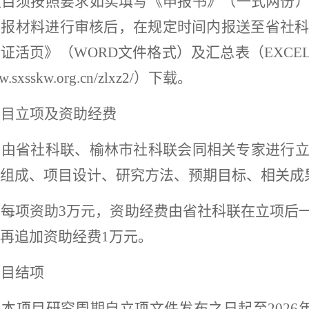
项目须按照要求如实填写《申报书》
（
一式两份
申报材料进行审核后，在规定时间内报送至省社
论证活页》
（
WORD文件格式
）
及汇总表
（
EXC
w.sxsskw.org.cn/zlxz2/
）
下载
。
项目立项及资助经费
目由省社科联、榆林市社科联会同相关专家进行
组成、项目设计、研究方法、预期目标、相关成
目每项资助
3万元，资助经费由省社科联在立项后
再追加资助经费1万元。
项目结项
）
本项目研究周期自立项文件发布之日起至
202