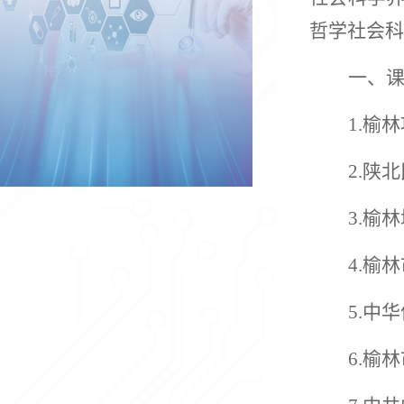
哲学社会科
一、
1.榆
2.陕
3.榆
4.榆
5.中
6.榆