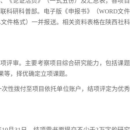
）
、《论证活页》
（
一式五份
）
及汇总表，各项目
科联科研科普部。电子版《申报书》
（
WORD文
EL文件格式
）
一并报送。相关资料表格在陕西社科
立项评审。主要考察项目综合研究能力，包括课题
果等，择优确定立项课题。
一次性拨付至项目依托单位账户，结项评定为优
6年10月31日，结项需书面提交不少于2万字的研