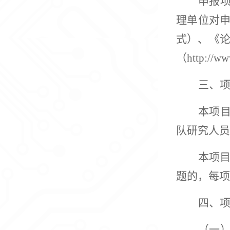
申报
理单位对
式
）
、《
（
http://ww
三、
本项
队研究人员
本项
题的，每项
四、
（
一