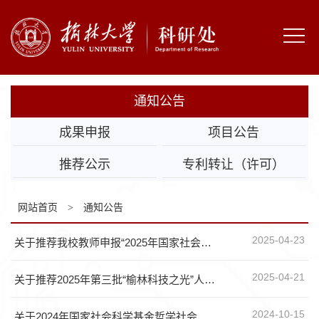
网
站
部
首
门
通
通知公告
页
概
知
科
成果申报
项目公告
况
公
研
科
推荐公示
专利转让（许可）
告
机
技
成
网站首页
>
通知公告
构
成
果
规
2025-04-23
关于推荐我校教师申报“2025年国家社会科学基金年度项目”的通知
果
转
章
学
化
制
2025-04-21
校
关于推荐2025年第三批“榆林科技之光”人才项目的公示
度
主
2024-10-15
关于2024年国家社会科学基金哲学社会科学学术通俗读物项目申报公告