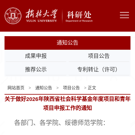
网
站
部
首
门
通
通知公告
页
概
知
科
成果申报
项目公告
况
公
研
科
推荐公示
专利转让（许可）
告
机
技
成
网站首页
>
通知公告
>
项目公告
> 正文
构
成
果
规
关于做好2026年陕西省社会科学基金年度项目和青年
果
转
章
学
项目申报工作的通知
化
制
校
各部门、各学院、绥德师范学院：
度
主